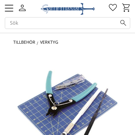
Kundv
Favorit
Meny
TILLBEHÖR
VERKTYG