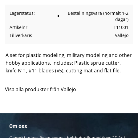
Lagerstatus
Beställningsvara (normalt 1-2
dagar)
Artikelnr
T11001
Tillverkare
Vallejo
A set for plastic modeling, military modeling and other
hobby applications. Includes: Plastic sprue cutter,
knife Nº1, #11 blades (x5), cutting mat and flat file.
Visa alla produkter från Vallejo
Om oss
GameManiacs är en svensk hobbybutik med över 25 år i