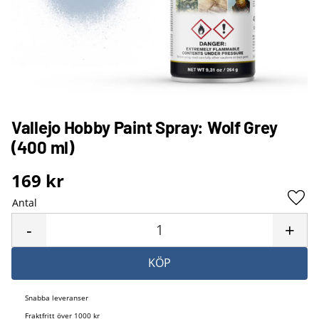
Vallejo Hobby Paint Spray: Wolf Grey
(400 ml)
169
kr
Antal
Lägg 
-
+
KÖP
Snabba leveranser
Fraktfritt över 1000 kr