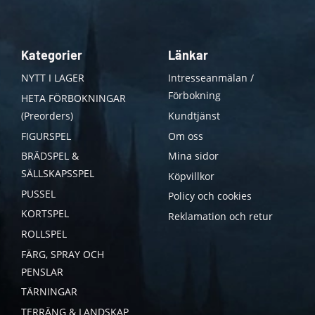
Kategorier
Länkar
NYTT I LAGER
Intresseanmälan /
Förbokning
HETA FÖRBOKNINGAR
(Preorders)
Kundtjänst
FIGURSPEL
Om oss
BRÄDSPEL &
Mina sidor
SÄLLSKAPSSPEL
Köpvillkor
PUSSEL
Policy och cookies
KORTSPEL
Reklamation och retur
ROLLSPEL
FÄRG, SPRAY OCH
PENSLAR
TÄRNINGAR
TERRÄNG & LANDSKAP