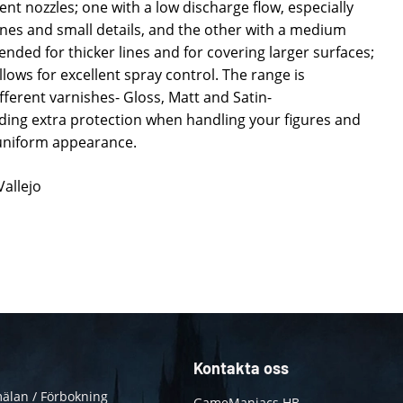
ent nozzles; one with a low discharge flow, especially
nes and small details, and the other with a medium
ded for thicker lines and for covering larger surfaces;
llows for excellent spray control. The range is
ferent varnishes- Gloss, Matt and Satin-
ing extra protection when handling your figures and
 uniform appearance.
Vallejo
Kontakta oss
älan / Förbokning
GameManiacs HB