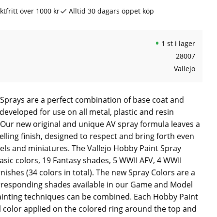
ktfritt över 1000 kr
Alltid 30 dagars öppet köp
1 st i lager
28007
Vallejo
 Sprays are a perfect combination of base coat and
developed for use on all metal, plastic and resin
Our new original and unique AV spray formula leaves a
elling finish, designed to respect and bring forth even
dels and miniatures. The Vallejo Hobby Paint Spray
sic colors, 19 Fantasy shades, 5 WWII AFV, 4 WWII
nishes (34 colors in total). The new Spray Colors are a
rresponding shades available in our Game and Model
ainting techniques can be combined. Each Hobby Paint
l color applied on the colored ring around the top and