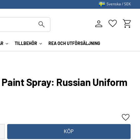
Svenska
SEK
Kundva
Favoriter
AR
TILLBEHÖR
REA OCH UTFÖRSÄLJNING
 Paint Spray: Russian Uniform
Lägg ti
KÖP