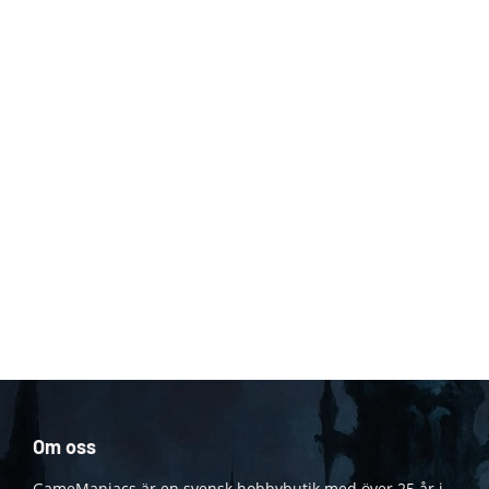
Om oss
GameManiacs är en svensk hobbybutik med över 25 år i