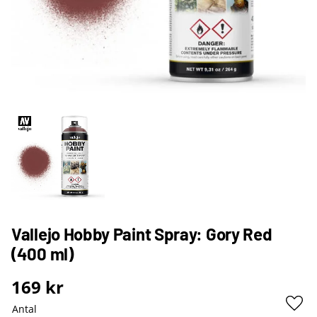
Vallejo Hobby Paint Spray: Gory Red
(400 ml)
169
kr
Antal
Lägg 