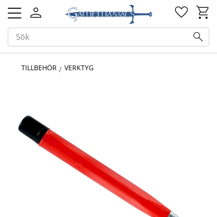
Kundv
Favorit
Meny
TILLBEHÖR
VERKTYG