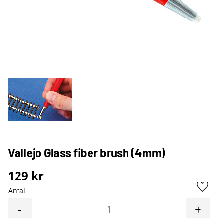
Vallejo Glass fiber brush (4mm)
129
kr
Antal
Lägg 
-
+