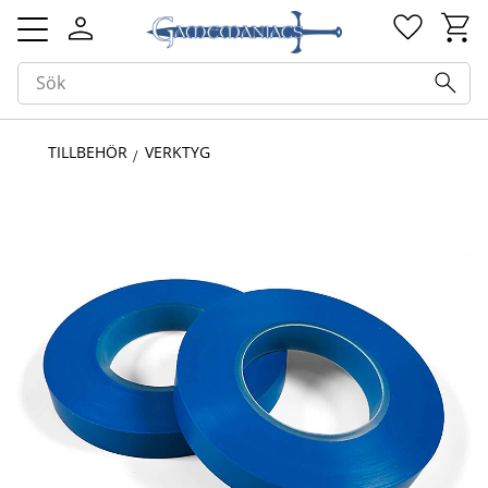
Kundv
Favorit
Meny
TILLBEHÖR
VERKTYG