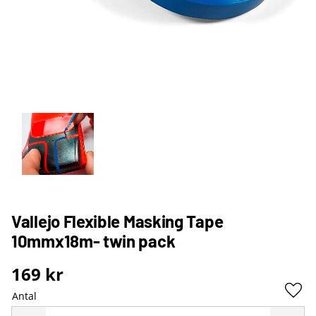
Vallejo Flexible Masking Tape
10mmx18m- twin pack
169
kr
Antal
Lägg 