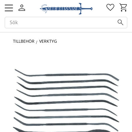
Kundv
Favorit
Meny
TILLBEHÖR
VERKTYG