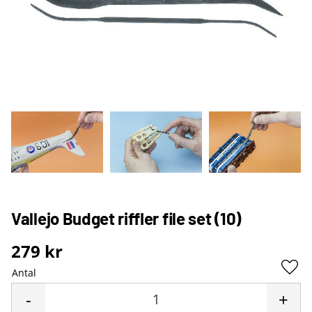
Vallejo Budget riffler file set (10)
279
kr
Antal
Lägg 
-
+