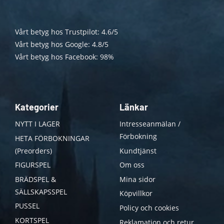
Vårt betyg hos Trustpilot: 4.6/5
Vårt betyg hos Google: 4.8/5
Vårt betyg hos Facebook: 98%
Kategorier
Länkar
NYTT I LAGER
Intresseanmälan /
Förbokning
HETA FÖRBOKNINGAR
(Preorders)
Kundtjänst
FIGURSPEL
Om oss
BRÄDSPEL &
Mina sidor
SÄLLSKAPSSPEL
Köpvillkor
PUSSEL
Policy och cookies
KORTSPEL
Reklamation och retur