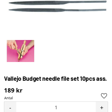
Vallejo Budget needle file set 10pcs ass.
189
kr
Antal
Lägg 
-
+