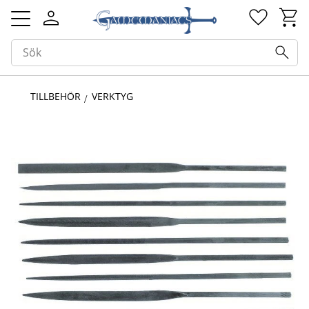
Kundv
Favorit
Meny
TILLBEHÖR
VERKTYG