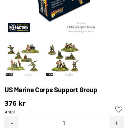
US Marine Corps Support Group
376
kr
Antal
Lägg 
-
+