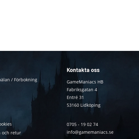
Kontakta oss
älan / Förbokning
GameManiacs HB
Fabriksgatan 4
Entré 31
53160 Lidköping
ookies
0705 - 19 02 74
info@gamemaniacs.se
 och retur