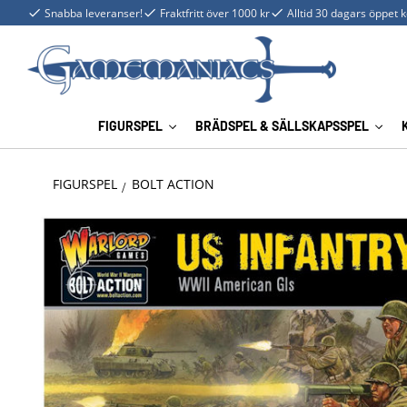
Snabba leveranser!
Fraktfritt över 1000 kr
Alltid 30 dagars öppet 
FIGURSPEL
BRÄDSPEL & SÄLLSKAPSSPEL
FIGURSPEL
BOLT ACTION