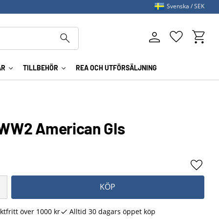
Svenska
SEK
Kundva
Favoriter
AR
TILLBEHÖR
REA OCH UTFÖRSÄLJNING
- WW2 American GIs
Lägg ti
KÖP
ktfritt över 1000 kr
Alltid 30 dagars öppet köp