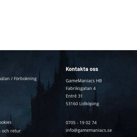
Kontakta oss
älan / Förbokning
GameManiacs HB
Fabriksgatan 4
Entré 31
53160 Lidköping
ookies
0705 - 19 02 74
info@gamemaniacs.se
 och retur