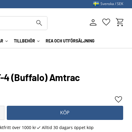
Svenska
SEK
Kundva
Favoriter
AR
TILLBEHÖR
REA OCH UTFÖRSÄLJNING
-4 (Buffalo) Amtrac
Lägg ti
KÖP
ktfritt över 1000 kr
Alltid 30 dagars öppet köp