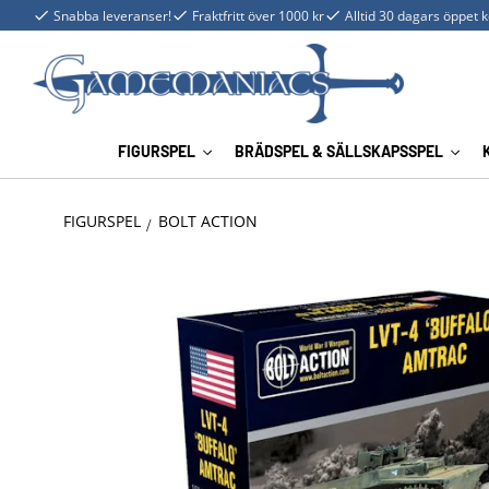
Snabba leveranser!
Fraktfritt över 1000 kr
Alltid 30 dagars öppet 
FIGURSPEL
BRÄDSPEL & SÄLLSKAPSSPEL
FIGURSPEL
BOLT ACTION