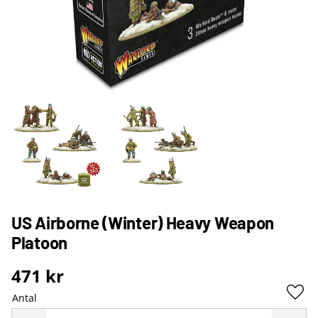
US Airborne (Winter) Heavy Weapon
Platoon
471
kr
Antal
Lägg 