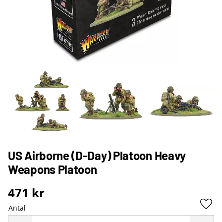
US Airborne (D-Day) Platoon Heavy
Weapons Platoon
471
kr
Antal
Lägg 