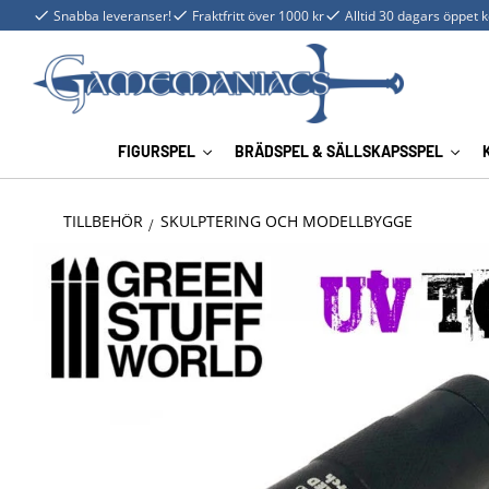
Snabba leveranser!
Fraktfritt över 1000 kr
Alltid 30 dagars öppet 
FIGURSPEL
BRÄDSPEL & SÄLLSKAPSSPEL
TILLBEHÖR
SKULPTERING OCH MODELLBYGGE