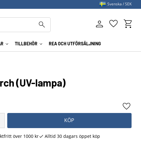
Svenska
SEK
Kundva
Favoriter
AR
TILLBEHÖR
REA OCH UTFÖRSÄLJNING
orch (UV-lampa)
Lägg ti
KÖP
ktfritt över 1000 kr
Alltid 30 dagars öppet köp