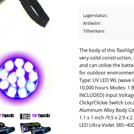
Lagerstatus
Artikelnr
Tillverkare
The body of this flashlig
very solid construction. 
and can utilize the batte
for outdoor environment
Type: UV LED WL (wave l
10,000 hours Modes: 1 B
INCLUDED) Input Voltage
Clicky/Clickie Switch Loc
Aluminum Alloy Body Colo
1.1 x 1 inch /9.5 x 2.9 x
LED Ultra Violet 385~40