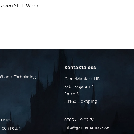
 Green Stuff World
Kontakta oss
älan / Förbokning
GameManiacs HB
Fabriksgatan 4
Entré 31
53160 Lidköping
ookies
0705 - 19 02 74
info@gamemaniacs.se
 och retur