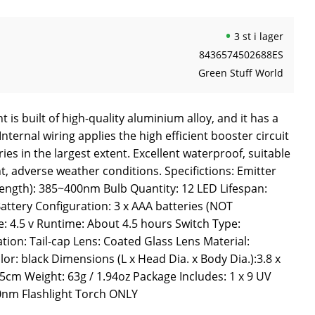
3 st i lager
8436574502688ES
Green Stuff World
ht is built of high-quality aluminium alloy, and it has a
Internal wiring applies the high efficient booster circuit
ries in the largest extent. Excellent waterproof, suitable
, adverse weather conditions. Specifictions: Emitter
ength): 385~400nm Bulb Quantity: 12 LED Lifespan:
attery Configuration: 3 x AAA batteries (NOT
: 4.5 v Runtime: About 4.5 hours Switch Type:
ation: Tail-cap Lens: Coated Glass Lens Material:
r: black Dimensions (L x Head Dia. x Body Dia.):3.8 x
 2.5cm Weight: 63g / 1.94oz Package Includes: 1 x 9 UV
0nm Flashlight Torch ONLY