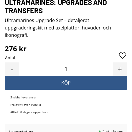
ULTRAMARINES: UPGRADES AND
TRANSFERS
Ultramarines Upgrade Set – detaljerat
uppgraderingskit med axelplattor, huvuden och
ikonografi.
276
kr
Antal
Lägg 
-
+
KÖP
Snabba leveranser
Fraktfritt över 1000 kr
Alltid 30 dagars öppet köp
Lagerstatus
2 st i lager