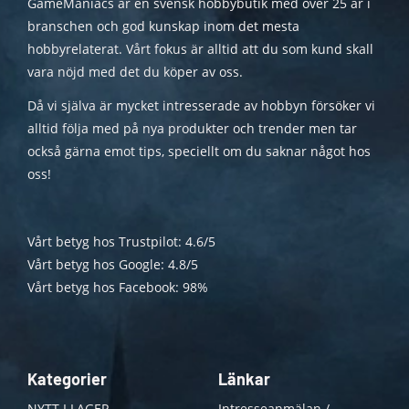
GameManiacs är en svensk hobbybutik med över 25 år i
branschen och god kunskap inom det mesta
hobbyrelaterat. Vårt fokus är alltid att du som kund skall
vara nöjd med det du köper av oss.
Då vi själva är mycket intresserade av hobbyn försöker vi
alltid följa med på nya produkter och trender men tar
också gärna emot tips, speciellt om du saknar något hos
oss!
Vårt betyg hos Trustpilot: 4.6/5
Vårt betyg hos Google: 4.8/5
Vårt betyg hos Facebook: 98%
Kategorier
Länkar
NYTT I LAGER
Intresseanmälan /