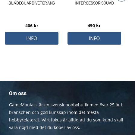
BLADEGUARD VETERANS
INTERCESSOR SQUAD
466
kr
490
kr
INFO
INFO
Om oss
GameManiacs är en svensk hobbybutik med över 25 år i
branschen och god kunskap inom det mesta
hobbyrelaterat. Vårt fokus är alltid att du som kund skall
vara nöjd med det du köper av oss.