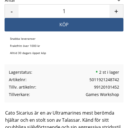
Antal
Lägg 
-
+
KÖP
Snabba leveranser
Fraktfritt över 1000 kr
Alltid 30 dagars öppet köp
Lagerstatus
2 st i lager
Artikelnr
5011921248742
Tillv. artikelnr
99120101452
Tillverkare
Games Workshop
Cato Sicarius är en av Ultramarines mest berömda
hjältar och en stolt son av Talassar. Känd för sitt
orubbliga självförtroende och sin aggressiva stridsstil