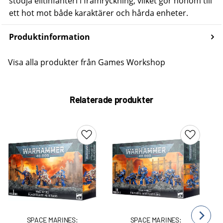
stödja elitinfanteri i framryckning, vilket gör honom till
ett hot mot både karaktärer och hårda enheter.
Produktinformation
Visa alla produkter från Games Workshop
Relaterade produkter
Lägg till i favoriter
Lägg till 
SPACE MARINES:
SPACE MARINES: