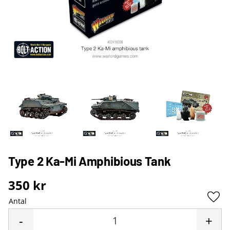
Type 2 Ka-Mi Amphibious Tank
350
kr
Antal
Lägg 
-
+