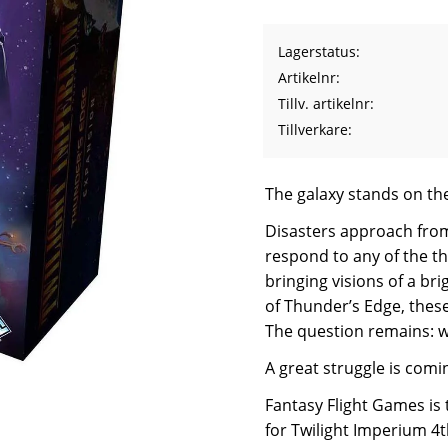
Lagerstatus
Artikelnr
Tillv. artikelnr
Tillverkare
The galaxy stands on the
Disasters approach from a
respond to any of the thr
bringing visions of a bri
of Thunder’s Edge, these
The question remains: wi
A great struggle is comi
Fantasy Flight Games is
for Twilight Imperium 4t