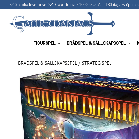
Snabba leveranser!
Fraktfritt över 1000 kr
Alltid 30 dagars öppet 
FIGURSPEL
BRÄDSPEL & SÄLLSKAPSSPEL
BRÄDSPEL & SÄLLSKAPSSPEL
STRATEGISPEL