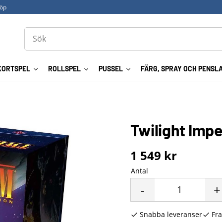
köp
KORTSPEL
ROLLSPEL
PUSSEL
FÄRG, SPRAY OCH PENSL
Twilight Imp
1 549
kr
Antal
-
+
Snabba leveranser
Fra