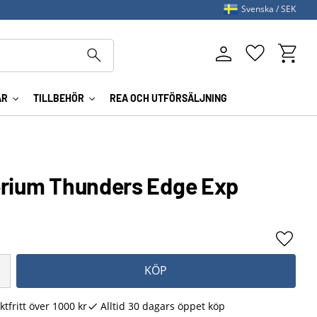
Svenska
SEK
Kundva
Favoriter
AR
TILLBEHÖR
REA OCH UTFÖRSÄLJNING
erium Thunders Edge Exp
Lägg ti
KÖP
ktfritt över 1000 kr
Alltid 30 dagars öppet köp