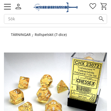
Kundv
Favorit
Meny
TÄRNINGAR
Rollspelskit (7-dice)