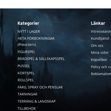
Kategorier
Länkar
NYTT I LAGER
Intresseanm
HETA FÖRBOKNINGAR
Kundtjänst
(Preorders)
Om oss
FIGURSPEL
Mina sidor
BRÄDSPEL & SÄLLSKAPSSPEL
Köpvillkor
PUSSEL
Policy och c
KORTSPEL
Reklamation
ROLLSPEL
FÄRG, SPRAY OCH PENSLAR
TÄRNINGAR
TERRÄNG & LANDSKAP
TILLBEHÖR