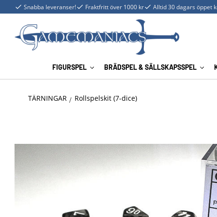
Snabba leveranser!
Fraktfritt över 1000 kr
Alltid 30 dagars öppet 
FIGURSPEL
BRÄDSPEL & SÄLLSKAPSSPEL
TÄRNINGAR
Rollspelskit (7-dice)