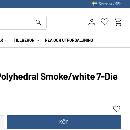
Svenska
SEK
Kundva
Favoriter
AR
TILLBEHÖR
REA OCH UTFÖRSÄLJNING
Polyhedral Smoke/white 7-Die
Lägg ti
KÖP