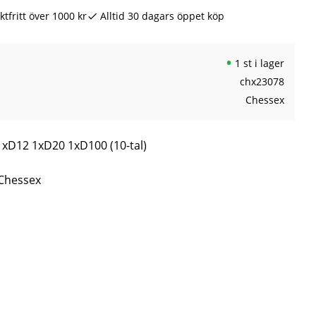
ktfritt över 1000 kr
Alltid 30 dagars öppet köp
1 st i lager
chx23078
Chessex
xD12 1xD20 1xD100 (10-tal)
 Chessex