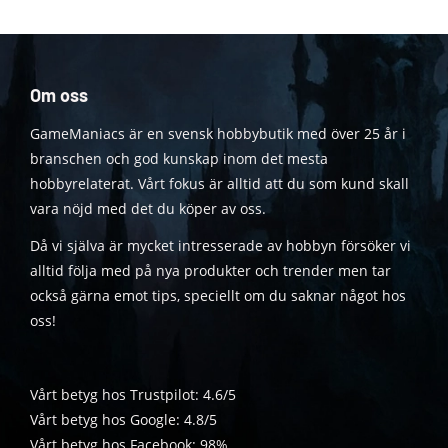
Om oss
GameManiacs är en svensk hobbybutik med över 25 år i
branschen och god kunskap inom det mesta
hobbyrelaterat. Vårt fokus är alltid att du som kund skall
vara nöjd med det du köper av oss.
Då vi själva är mycket intresserade av hobbyn försöker vi
alltid följa med på nya produkter och trender men tar
också gärna emot tips, speciellt om du saknar något hos
oss!
Vårt betyg hos Trustpilot: 4.6/5
Vårt betyg hos Google: 4.8/5
Vårt betyg hos Facebook: 98%