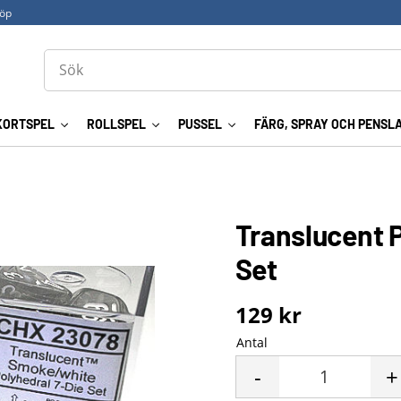
köp
KORTSPEL
ROLLSPEL
PUSSEL
FÄRG, SPRAY OCH PENSL
Translucent 
Set
129
kr
Antal
-
+