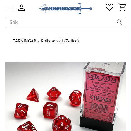
Kundv
Favorit
Meny
TÄRNINGAR
Rollspelskit (7-dice)