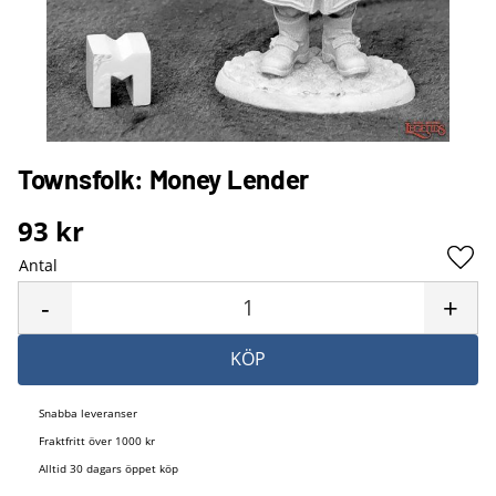
Townsfolk: Money Lender
93
kr
Antal
Lägg 
-
+
KÖP
Snabba leveranser
Fraktfritt över 1000 kr
Alltid 30 dagars öppet köp