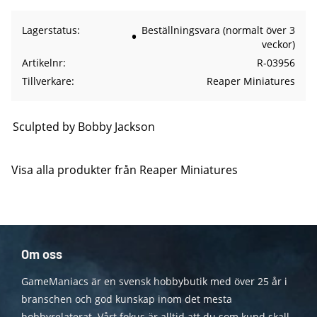
Lagerstatus
Beställningsvara (normalt över 3
veckor)
Artikelnr
R-03956
Tillverkare
Reaper Miniatures
Sculpted by Bobby Jackson
Visa alla produkter från Reaper Miniatures
Om oss
GameManiacs är en svensk hobbybutik med över 25 år i
branschen och god kunskap inom det mesta
hobbyrelaterat. Vårt fokus är alltid att du som kund skall