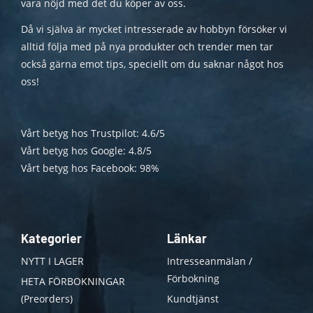
vara nöjd med det du köper av oss.
Då vi själva är mycket intresserade av hobbyn försöker vi
alltid följa med på nya produkter och trender men tar
också gärna emot tips, speciellt om du saknar något hos
oss!
Vårt betyg hos Trustpilot: 4.6/5
Vårt betyg hos Google: 4.8/5
Vårt betyg hos Facebook: 98%
Kategorier
Länkar
NYTT I LAGER
Intresseanmälan /
Förbokning
HETA FÖRBOKNINGAR
(Preorders)
Kundtjänst