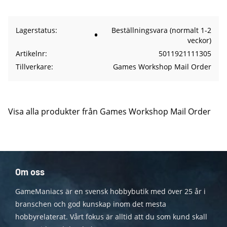
Lagerstatus
Beställningsvara (normalt 1-2
veckor)
Artikelnr
5011921111305
Tillverkare
Games Workshop Mail Order
Visa alla produkter från Games Workshop Mail Order
Om oss
GameManiacs är en svensk hobbybutik med över 25 år i
branschen och god kunskap inom det mesta
hobbyrelaterat. Vårt fokus är alltid att du som kund skall