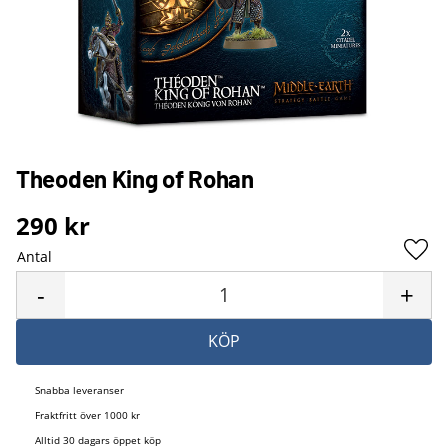
Theoden King of Rohan
290
kr
Antal
Lägg 
-
+
KÖP
Snabba leveranser
Fraktfritt över 1000 kr
Alltid 30 dagars öppet köp