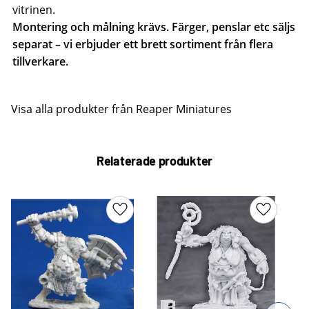
vitrinen.
Montering och målning krävs. Färger, penslar etc säljs
separat – vi erbjuder ett brett sortiment från flera
tillverkare.
Visa alla produkter från Reaper Miniatures
Relaterade produkter
Lägg till i favoriter
Lägg till 