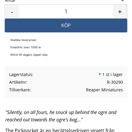
Antal
Lägg 
-
+
KÖP
Snabba leveranser
Fraktfritt över 1000 kr
Alltid 30 dagars öppet köp
Lagerstatus
1 st i lager
Artikelnr
R-30290
Tillverkare
Reaper Miniatures
"Silently, on all fours, he snuck up behind the ogre and
reached out towards the ogre's bag..."
The Pickpocket är en berättelsedriven vinjett från