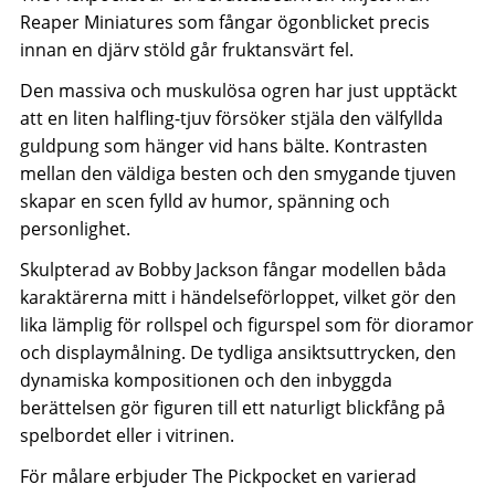
Reaper Miniatures som fångar ögonblicket precis
innan en djärv stöld går fruktansvärt fel.
Den massiva och muskulösa ogren har just upptäckt
att en liten halfling-tjuv försöker stjäla den välfyllda
guldpung som hänger vid hans bälte. Kontrasten
mellan den väldiga besten och den smygande tjuven
skapar en scen fylld av humor, spänning och
personlighet.
Skulpterad av Bobby Jackson fångar modellen båda
karaktärerna mitt i händelseförloppet, vilket gör den
lika lämplig för rollspel och figurspel som för dioramor
och displaymålning. De tydliga ansiktsuttrycken, den
dynamiska kompositionen och den inbyggda
berättelsen gör figuren till ett naturligt blickfång på
spelbordet eller i vitrinen.
För målare erbjuder The Pickpocket en varierad