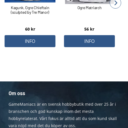
Kagunk, Ogre Chieftain
Ogre Matriarch
(sculpted by Tre Manor)
60
kr
56
kr
INFO
INFO
Om oss
GameManiacs är en svensk hobbybutik med över 25 år i
branschen och god kunskap inom det mesta
hobbyrelaterat. Vårt fokus är alltid att du som kund skall
vara nöjd med det du köper av oss.