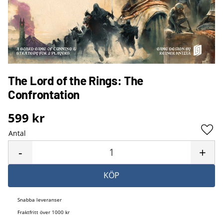
The Lord of the Rings: The
Confrontation
599
kr
Antal
Lägg 
-
+
KÖP
Snabba leveranser
Fraktfritt över 1000 kr