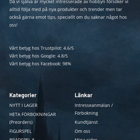
Då vi själva är mycket intresserade av hobbyn försöker vi
alltid följa med på nya produkter och trender men tar
också gärna emot tips, speciellt om du saknar något hos
oss!
Vårt betyg hos Trustpilot: 4.6/5
Vårt betyg hos Google: 4.8/5
Vårt betyg hos Facebook: 98%
Kategorier
Länkar
NYTT I LAGER
Intresseanmälan /
Förbokning
HETA FÖRBOKNINGAR
(Preorders)
Kundtjänst
FIGURSPEL
Om oss
BRÄDSPEL &
Mina sidor