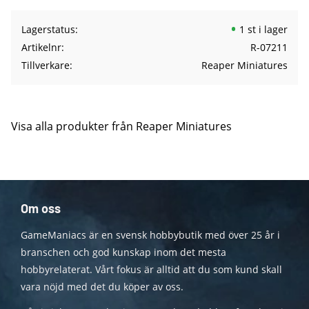
Lagerstatus
1 st i lager
Artikelnr
R-07211
Tillverkare
Reaper Miniatures
Visa alla produkter från Reaper Miniatures
Om oss
GameManiacs är en svensk hobbybutik med över 25 år i
branschen och god kunskap inom det mesta
hobbyrelaterat. Vårt fokus är alltid att du som kund skall
vara nöjd med det du köper av oss.