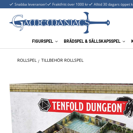
Snabba leveranser!
Fraktfritt över 1000 kr
Alltid 30 dagars öppet 
FIGURSPEL
BRÄDSPEL & SÄLLSKAPSSPEL
ROLLSPEL
TILLBEHÖR ROLLSPEL