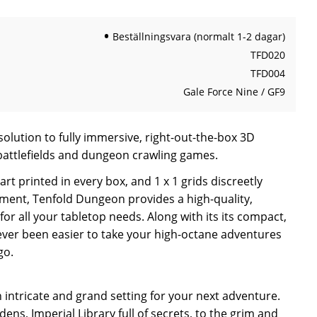
Beställningsvara (normalt 1-2 dagar)
TFD020
TFD004
Gale Force Nine / GF9
solution to fully immersive, right-out-the-box 3D
 battlefields and dungeon crawling games.
rt printed in every box, and 1 x 1 grids discreetly
nment, Tenfold Dungeon provides a high-quality,
or all your tabletop needs. Along with its its compact,
 never been easier to take your high-octane adventures
go.
n intricate and grand setting for your next adventure.
ens, Imperial Library full of secrets, to the grim and