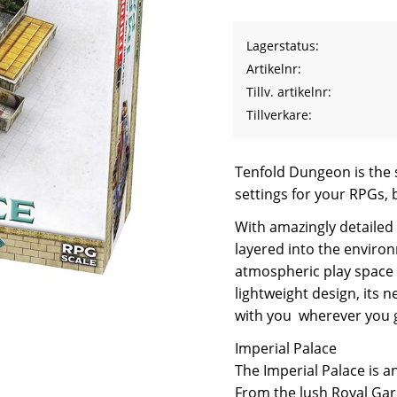
Lagerstatus
Artikelnr
Tillv. artikelnr
Tillverkare
Tenfold Dungeon is the 
settings for your RPGs,
With amazingly detailed a
layered into the enviro
atmospheric play space f
lightweight design, its
with you  wherever you 
Imperial Palace
The Imperial Palace is a
From the lush Royal Gard