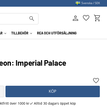
Svenska
SEK
Kundva
Favoriter
AR
TILLBEHÖR
REA OCH UTFÖRSÄLJNING
eon: Imperial Palace
Lägg ti
KÖP
ktfritt över 1000 kr
Alltid 30 dagars öppet köp