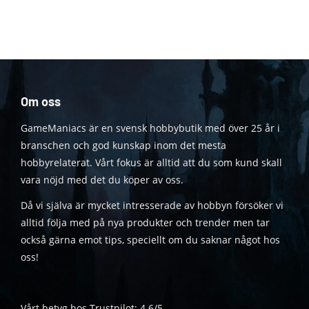
Om oss
GameManiacs är en svensk hobbybutik med över 25 år i
branschen och god kunskap inom det mesta
hobbyrelaterat. Vårt fokus är alltid att du som kund skall
vara nöjd med det du köper av oss.
Då vi själva är mycket intresserade av hobbyn försöker vi
alltid följa med på nya produkter och trender men tar
också gärna emot tips, speciellt om du saknar något hos
oss!
Vårt betyg hos Trustpilot: 4.6/5