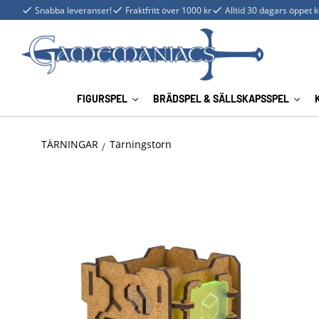
Snabba leveranser!
Fraktfritt över 1000 kr
Alltid 30 dagars öppet 
FIGURSPEL
BRÄDSPEL & SÄLLSKAPSSPEL
TÄRNINGAR
Tärningstorn