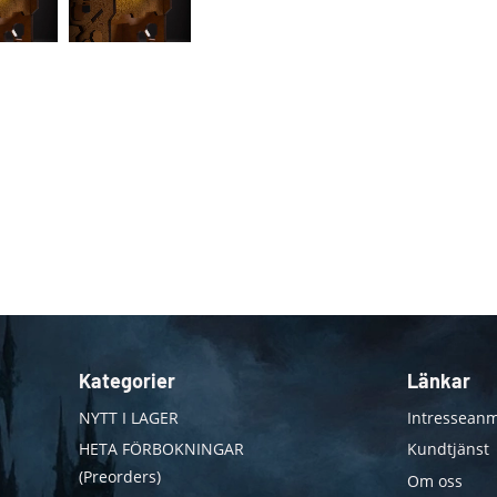
Kategorier
Länkar
NYTT I LAGER
Intresseanm
HETA FÖRBOKNINGAR
Kundtjänst
(Preorders)
Om oss