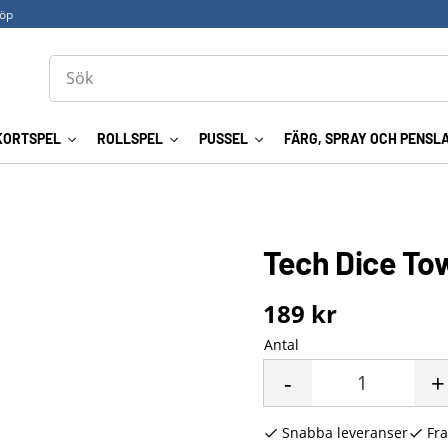
köp
KORTSPEL
ROLLSPEL
PUSSEL
FÄRG, SPRAY OCH PENSL
Tech Dice To
189
kr
Antal
-
+
Snabba leveranser
Fra