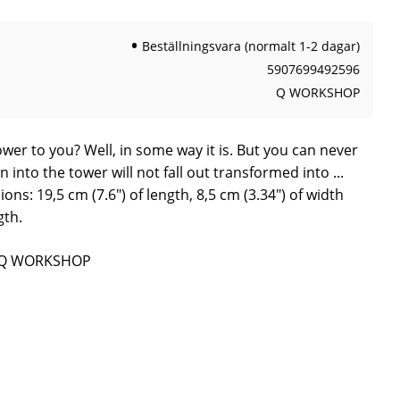
Beställningsvara (normalt 1-2 dagar)
5907699492596
Q WORKSHOP
ower to you? Well, in some way it is. But you can never
n into the tower will not fall out transformed into ...
ns: 19,5 cm (7.6") of length, 8,5 cm (3.34") of width
gth.
ån Q WORKSHOP