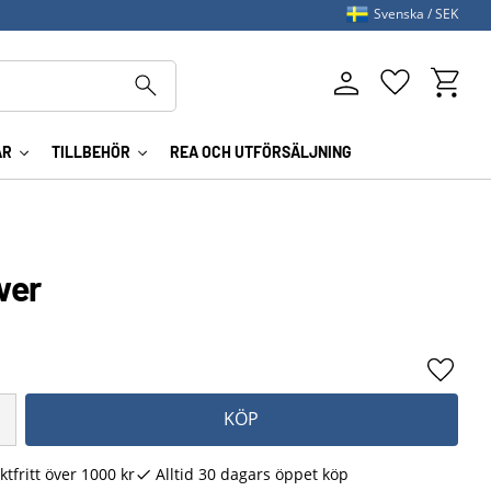
Svenska
SEK
Kundva
Favoriter
AR
TILLBEHÖR
REA OCH UTFÖRSÄLJNING
wer
Lägg ti
KÖP
ktfritt över 1000 kr
Alltid 30 dagars öppet köp