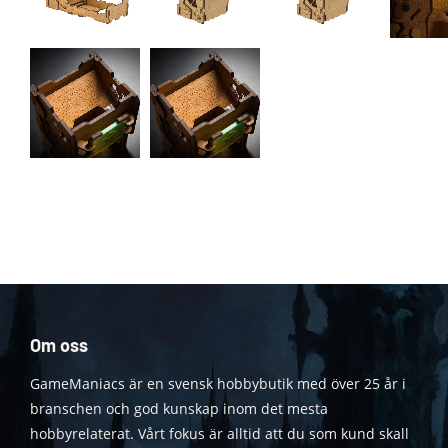
Om oss
GameManiacs är en svensk hobbybutik med över 25 år i
branschen och god kunskap inom det mesta
hobbyrelaterat. Vårt fokus är alltid att du som kund skall