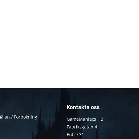
Kontakta oss
älan / Förbokning
GameManiacs HB
Fabriksgatan 4
Entré 31