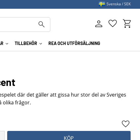
Svenska
SEK
Kundva
Favoriter
AR
TILLBEHÖR
REA OCH UTFÖRSÄLJNING
cent
espelet där det gäller att gissa hur stor del av Sveriges
 olika frågor.
Lägg ti
KÖP