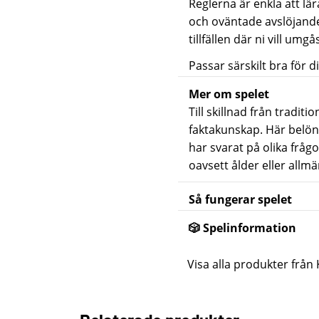
Reglerna är enkla att lä
och oväntade avslöjanden
tillfällen där ni vill umg
Passar särskilt bra för d
Mer om spelet
Till skillnad från tradit
faktakunskap. Här belöna
har svarat på olika fråg
oavsett ålder eller allmä
Så fungerar spelet
🎲 Spelinformation
Visa alla produkter från