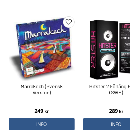
Lägg till i favoriter
Marrakech (Svensk
Hitster 2 Förläng 
Version)
(SWE)
249
289
kr
kr
INFO
INFO