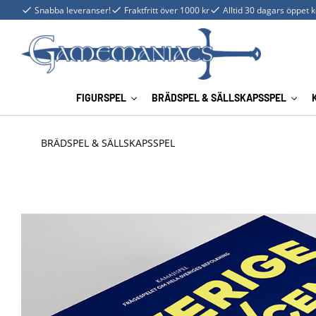
Snabba leveranser!
Fraktfritt över 1000 kr
Alltid 30 dagars öppet 
FIGURSPEL
BRÄDSPEL & SÄLLSKAPSSPEL
BRÄDSPEL & SÄLLSKAPSSPEL