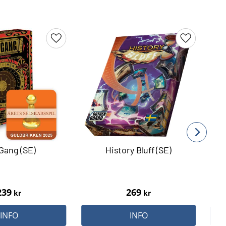
Lägg till i favoriter
Lägg till i 
Gang (SE)
History Bluff (SE)
B
239
269
kr
kr
INFO
INFO