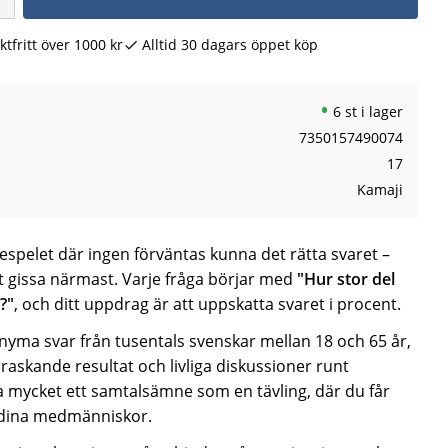
ktfritt över 1000 kr
Alltid 30 dagars öppet köp
6 st i lager
7350157490074
17
Kamaji
espelet där ingen förväntas kunna det rätta svaret –
t gissa närmast. Varje fråga börjar med
"Hur stor del
?"
, och ditt uppdrag är att uppskatta svaret i procent.
yma svar från tusentals svenskar mellan 18 och 65 år,
erraskande resultat och livliga diskussioner runt
ka mycket ett samtalsämne som en tävling, där du får
 dina medmänniskor.