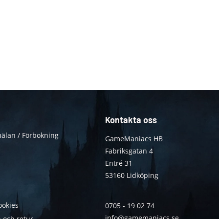
Kontakta oss
älan / Förbokning
GameManiacs HB
Fabriksgatan 4
Entré 31
53160 Lidköping
ookies
0705 - 19 02 74
info@gamemaniacs.se
 och retur