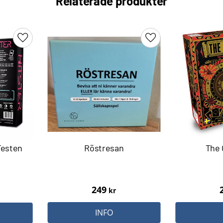
Relaterade produkter
Lägg till i favoriter
Lägg till i favoriter
Festen
Röstresan
The 
249
kr
INFO