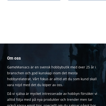
Om oss
GameManiacs är en svensk hobbybutik med över 25 år i
branschen och god kunskap inom det mesta
hobbyrelaterat. Vårt fokus är alltid att du som kund skall
vara nöjd med det du köper av oss.
Då vi själva är mycket intresserade av hobbyn försöker vi
alltid följa med på nya produkter och trender men tar
också gärna emot tips, speciellt om du saknar något hos