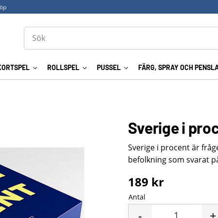
köp
KORTSPEL
ROLLSPEL
PUSSEL
FÄRG, SPRAY OCH PENSL
Sverige i pro
Sverige i procent är fråg
befolkning som svarat på
189
kr
Antal
-
+