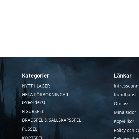
Kategorier
Länkar
NYTT I LAGER
Intresseanm
HETA FÖRBOKNINGAR
Kundtjänst
(Preorders)
Om oss
FIGURSPEL
Mina sidor
BRÄDSPEL & SÄLLSKAPSSPEL
Köpvillkor
PUSSEL
Policy och c
KORTSPEL
Reklamation