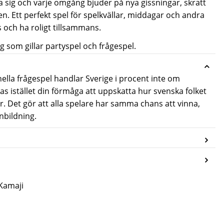
ra sig och varje omgång bjuder på nya gissningar, skratt
. Ett perfekt spel för spelkvällar, middagar och andra
ås och ha roligt tillsammans.
ig som gillar partyspel och frågespel.
ionella frågespel handlar Sverige i procent inte om
s istället din förmåga att uppskatta hur svenska folket
or. Det gör att alla spelare har samma chans att vinna,
nbildning.
 Kamaji