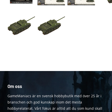
Om oss
GameManiacs är en svensk hobbybutik med över 25 år i
branschen och god kunskap inom det mesta
hobbyrelaterat. Vårt fokus är alltid att du som kund skall