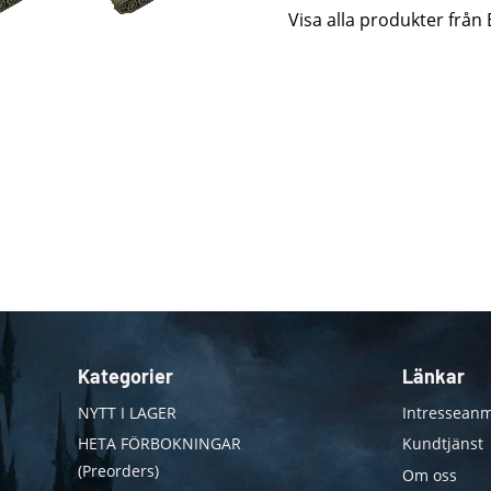
Visa alla produkter från 
Kategorier
Länkar
NYTT I LAGER
Intresseanm
HETA FÖRBOKNINGAR
Kundtjänst
(Preorders)
Om oss