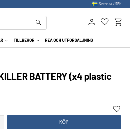
Svenska
SEK
Kundva
Favoriter
AR
TILLBEHÖR
REA OCH UTFÖRSÄLJNING
ILLER BATTERY (x4 plastic
Lägg ti
KÖP