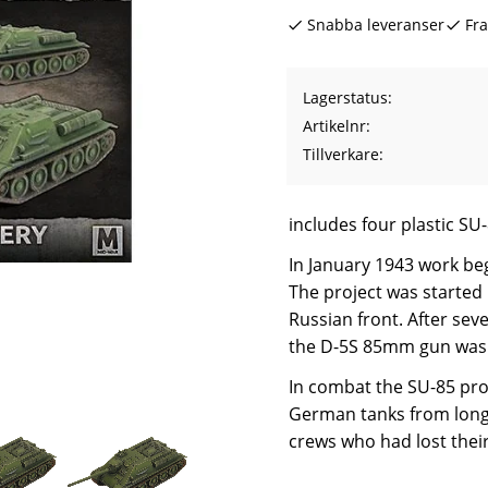
Snabba leveranser
Fra
Lagerstatus
Artikelnr
Tillverkare
includes four plastic SU
In January 1943 work be
The project was started 
Russian front. After se
the D-5S 85mm gun was 
In combat the SU-85 prov
German tanks from long 
crews who had lost their