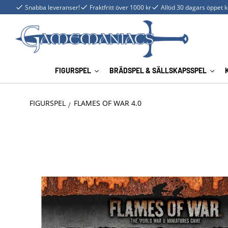
Snabba leveranser!
Fraktfritt över 1000 kr
Alltid 30 dagars öppet 
FIGURSPEL
BRÄDSPEL & SÄLLSKAPSSPEL
FIGURSPEL
FLAMES OF WAR 4.0