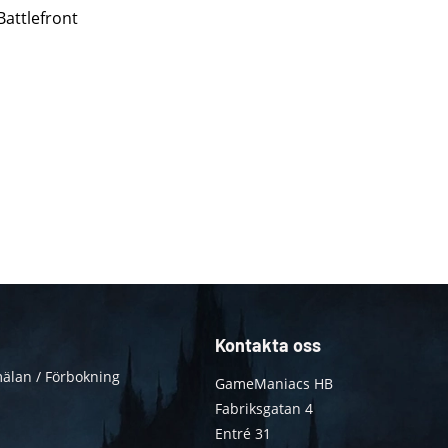
Battlefront
Kontakta oss
älan / Förbokning
GameManiacs HB
Fabriksgatan 4
Entré 31