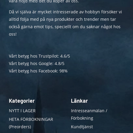
vara nöjd med det du köper av oss.
Då vi själva är mycket intresserade av hobbyn försöker vi
alltid följa med på nya produkter och trender men tar
också gärna emot tips, speciellt om du saknar något hos
oss!
Vårt betyg hos Trustpilot: 4.6/5
Vårt betyg hos Google: 4.8/5
Vårt betyg hos Facebook: 98%
Kategorier
Länkar
NYTT I LAGER
Intresseanmälan /
Förbokning
HETA FÖRBOKNINGAR
(Preorders)
Kundtjänst