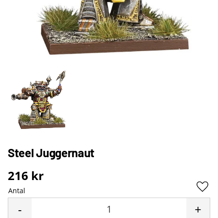
Steel Juggernaut
216
kr
Antal
Lägg 
-
+