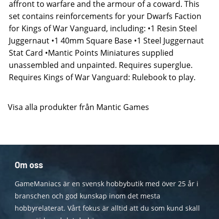
affront to warfare and the armour of a coward. This
set contains reinforcements for your Dwarfs Faction
for Kings of War Vanguard, including: •1 Resin Steel
Juggernaut •1 40mm Square Base •1 Steel Juggernaut
Stat Card •Mantic Points Miniatures supplied
unassembled and unpainted. Requires superglue.
Requires Kings of War Vanguard: Rulebook to play.
Visa alla produkter från Mantic Games
Om oss
GameManiacs är en svensk hobbybutik med över 25 år i
branschen och god kunskap inom det mesta
hobbyrelaterat. Vårt fokus är alltid att du som kund skall