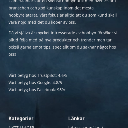
GameManiacs är en svensk hobbybutik med över 25 år i
branschen och god kunskap inom det mesta
hobbyrelaterat. Vårt fokus är alltid att du som kund skall
vara nöjd med det du köper av oss.
Då vi själva är mycket intresserade av hobbyn försöker vi
alltid följa med på nya produkter och trender men tar
också gärna emot tips, speciellt om du saknar något hos
oss!
Vårt betyg hos Trustpilot: 4.6/5
Vårt betyg hos Google: 4.8/5
Vårt betyg hos Facebook: 98%
Kategorier
Länkar
NYTT I LAGER
Intresseanmälan /