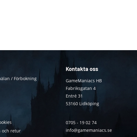
Kontakta oss
älan / Förbokning
GameManiacs HB
Fabriksgatan 4
Entré 31
53160 Lidköping
ookies
0705 - 19 02 74
info@gamemaniacs.se
 och retur