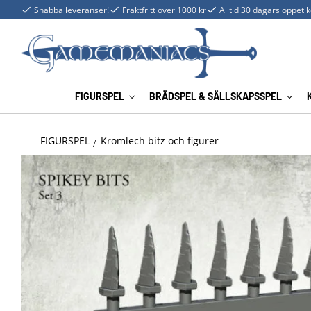
Snabba leveranser!
Fraktfritt över 1000 kr
Alltid 30 dagars öppet 
FIGURSPEL
BRÄDSPEL & SÄLLSKAPSSPEL
FIGURSPEL
Kromlech bitz och figurer