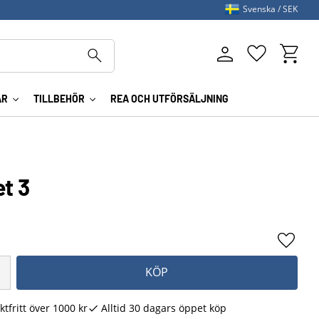
Svenska
SEK
Kundva
Favoriter
AR
TILLBEHÖR
REA OCH UTFÖRSÄLJNING
et 3
Lägg ti
KÖP
ktfritt över 1000 kr
Alltid 30 dagars öppet köp