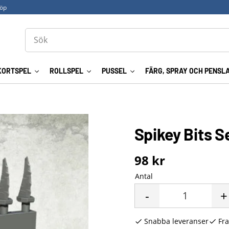
köp
KORTSPEL
ROLLSPEL
PUSSEL
FÄRG, SPRAY OCH PENSL
Spikey Bits S
98
kr
Antal
-
+
Snabba leveranser
Fra