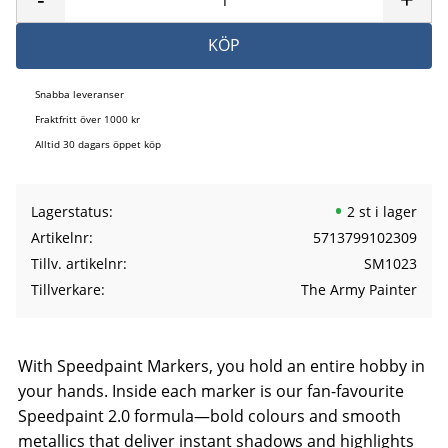
KÖP
Snabba leveranser
Fraktfritt över 1000 kr
Alltid 30 dagars öppet köp
Lagerstatus
2 st i lager
Artikelnr
5713799102309
Tillv. artikelnr
SM1023
Tillverkare
The Army Painter
With Speedpaint Markers, you hold an entire hobby in
your hands. Inside each marker is our fan-favourite
Speedpaint 2.0 formula—bold colours and smooth
metallics that deliver instant shadows and highlights