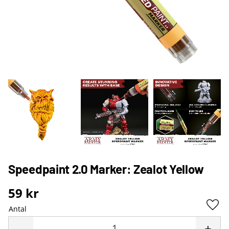
Speedpaint 2.0 Marker: Zealot Yellow
59
kr
Antal
Lägg 
-
+