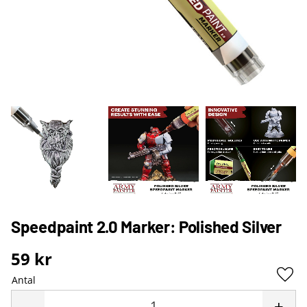
Speedpaint 2.0 Marker: Polished Silver
59
kr
Antal
Lägg 
-
+