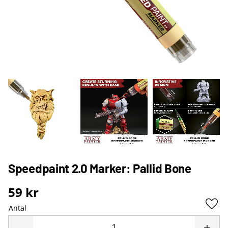
Speedpaint 2.0 Marker: Pallid Bone
59
kr
Antal
Lägg 
-
+