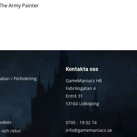
 The Army Painter
Kontakta oss
älan / Förbokning
GameManiacs HB
Fabriksgatan 4
Entré 31
53160 Lidköping
ookies
0705 - 19 02 74
info@gamemaniacs.se
 och retur