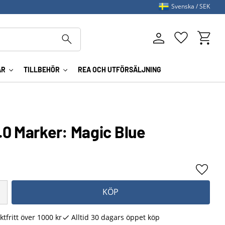
Svenska
SEK
Kundva
Favoriter
AR
TILLBEHÖR
REA OCH UTFÖRSÄLJNING
.0 Marker: Magic Blue
Lägg ti
KÖP
ktfritt över 1000 kr
Alltid 30 dagars öppet köp