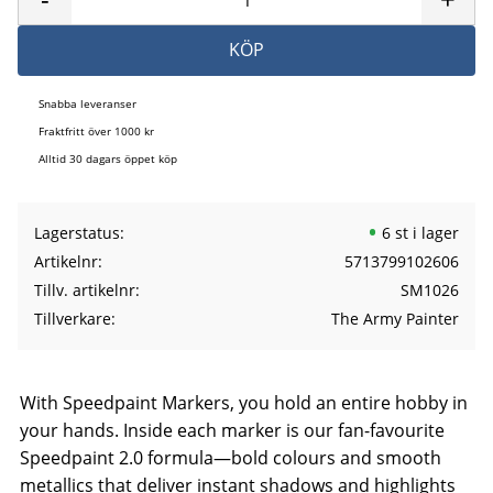
KÖP
Snabba leveranser
Fraktfritt över 1000 kr
Alltid 30 dagars öppet köp
Lagerstatus
6 st i lager
Artikelnr
5713799102606
Tillv. artikelnr
SM1026
Tillverkare
The Army Painter
With Speedpaint Markers, you hold an entire hobby in
your hands. Inside each marker is our fan-favourite
Speedpaint 2.0 formula—bold colours and smooth
metallics that deliver instant shadows and highlights