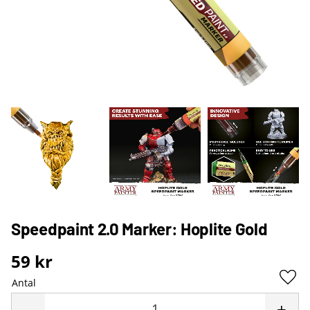
Speedpaint 2.0 Marker: Hoplite Gold
59
kr
Antal
Lägg 
-
+