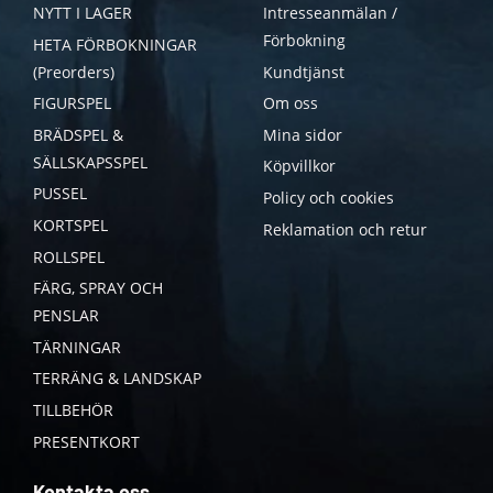
NYTT I LAGER
Intresseanmälan /
Förbokning
HETA FÖRBOKNINGAR
(Preorders)
Kundtjänst
FIGURSPEL
Om oss
BRÄDSPEL &
Mina sidor
SÄLLSKAPSSPEL
Köpvillkor
PUSSEL
Policy och cookies
KORTSPEL
Reklamation och retur
ROLLSPEL
FÄRG, SPRAY OCH
PENSLAR
TÄRNINGAR
TERRÄNG & LANDSKAP
TILLBEHÖR
PRESENTKORT
Kontakta oss