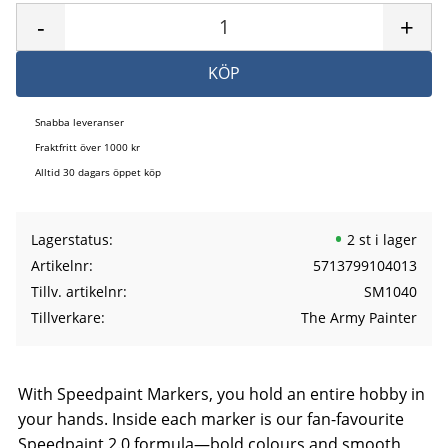
-
+
KÖP
Snabba leveranser
Fraktfritt över 1000 kr
Alltid 30 dagars öppet köp
Lagerstatus
2 st i lager
Artikelnr
5713799104013
Tillv. artikelnr
SM1040
Tillverkare
The Army Painter
With Speedpaint Markers, you hold an entire hobby in
your hands. Inside each marker is our fan-favourite
Speedpaint 2.0 formula—bold colours and smooth