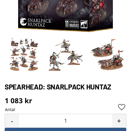
SPEARHEAD: SNARLPACK HUNTAZ
1 083
kr
Antal
Lägg 
-
+