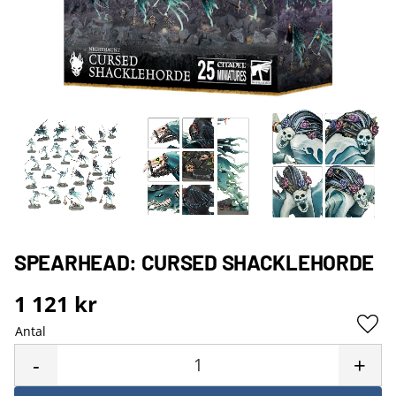
SPEARHEAD: CURSED SHACKLEHORDE
1 121
kr
Antal
Lägg 
-
+