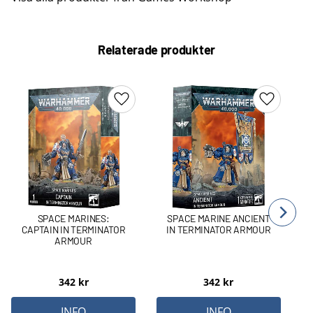
Relaterade produkter
Lägg till i favoriter
Lägg till 
SPACE MARINES:
SPACE MARINE ANCIENT
CAPTAIN IN TERMINATOR
IN TERMINATOR ARMOUR
ARMOUR
342
kr
342
kr
INFO
INFO