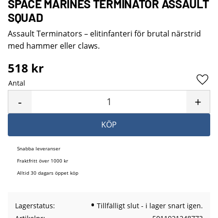
SPACE MARINES TERMINATOR ASSAULT
SQUAD
Assault Terminators – elitinfanteri för brutal närstrid
med hammer eller claws.
518
kr
Antal
Lägg 
-
+
KÖP
Snabba leveranser
Fraktfritt över 1000 kr
Alltid 30 dagars öppet köp
Lagerstatus
Tillfälligt slut - i lager snart igen.