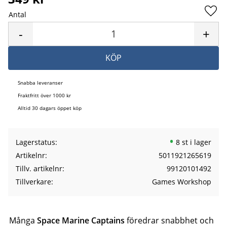
Antal
Lägg 
-
+
KÖP
Snabba leveranser
Fraktfritt över 1000 kr
Alltid 30 dagars öppet köp
Lagerstatus
8 st i lager
Artikelnr
5011921265619
Tillv. artikelnr
99120101492
Tillverkare
Games Workshop
Många
Space Marine Captains
föredrar snabbhet och