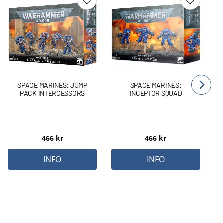
Lägg till i favoriter
Lägg till 
SPACE MARINES: JUMP
SPACE MARINES:
PACK INTERCESSORS
INCEPTOR SQUAD
466
kr
466
kr
INFO
INFO