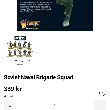
Soviet Naval Brigade Squad
339
kr
Antal
Lägg 
-
+