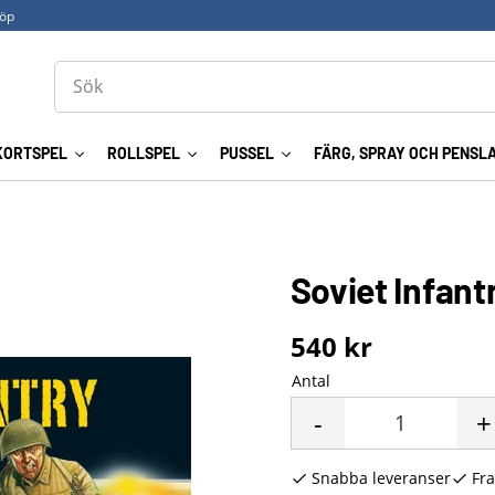
köp
KORTSPEL
ROLLSPEL
PUSSEL
FÄRG, SPRAY OCH PENSL
Soviet Infant
540
kr
Antal
-
+
Snabba leveranser
Fra