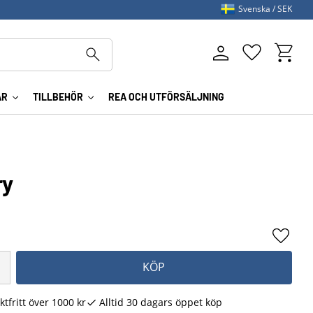
Svenska
SEK
Kundva
Favoriter
AR
TILLBEHÖR
REA OCH UTFÖRSÄLJNING
ry
Lägg ti
KÖP
ktfritt över 1000 kr
Alltid 30 dagars öppet köp