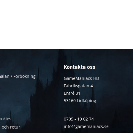
Kontakta oss
älan / Förbokning
GameManiacs HB
Fabriksgatan 4
Entré 31
53160 Lidköping
ookies
0705 - 19 02 74
info@gamemaniacs.se
 och retur