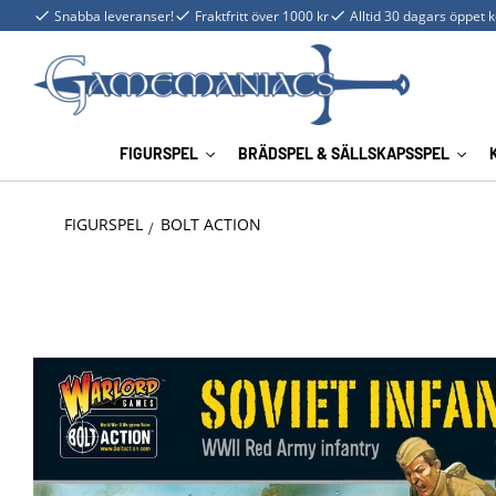
Snabba leveranser!
Fraktfritt över 1000 kr
Alltid 30 dagars öppet 
FIGURSPEL
BRÄDSPEL & SÄLLSKAPSSPEL
FIGURSPEL
BOLT ACTION