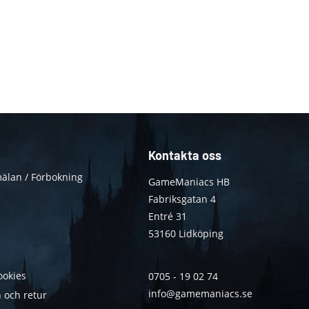
Kontakta oss
älan / Förbokning
GameManiacs HB
Fabriksgatan 4
Entré 31
53160 Lidköping
ookies
0705 - 19 02 74
info@gamemaniacs.se
 och retur