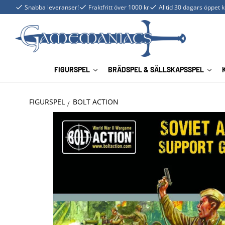
Snabba leveranser!
Fraktfritt över 1000 kr
Alltid 30 dagars öppet 
FIGURSPEL
BRÄDSPEL & SÄLLSKAPSSPEL
FIGURSPEL
BOLT ACTION