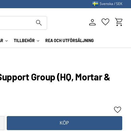
Svenska
SEK
Kundva
Favoriter
AR
TILLBEHÖR
REA OCH UTFÖRSÄLJNING
Support Group (HQ, Mortar &
Lägg ti
KÖP