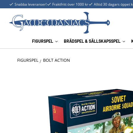
Snabba leveranser!
Fraktfritt över 1000 kr
Alltid 30 dagars öppet 
FIGURSPEL
BRÄDSPEL & SÄLLSKAPSSPEL
FIGURSPEL
BOLT ACTION