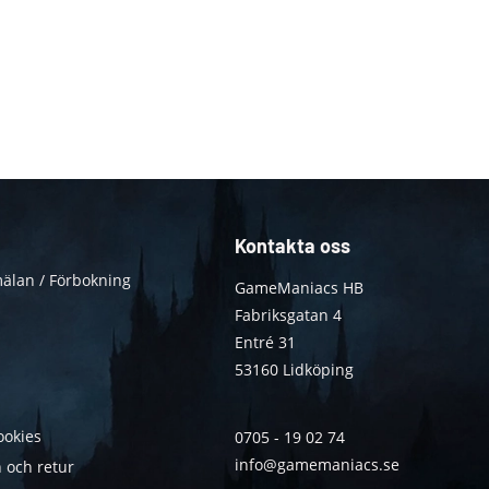
Kontakta oss
älan / Förbokning
GameManiacs HB
Fabriksgatan 4
Entré 31
53160 Lidköping
ookies
0705 - 19 02 74
info@gamemaniacs.se
 och retur