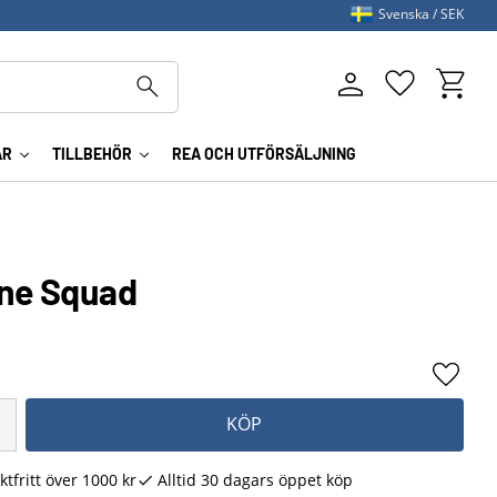
Svenska
SEK
Kundva
Favoriter
AR
TILLBEHÖR
REA OCH UTFÖRSÄLJNING
rne Squad
Lägg ti
KÖP
ktfritt över 1000 kr
Alltid 30 dagars öppet köp