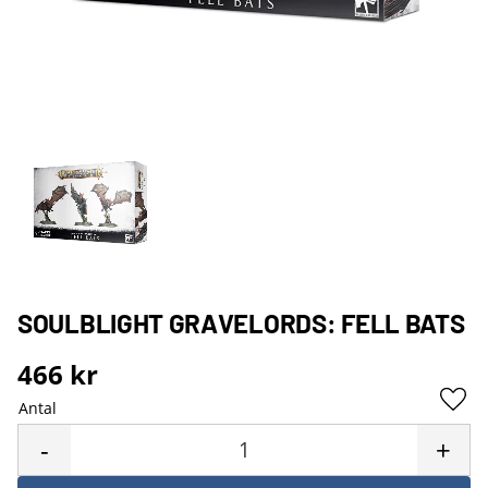
SOULBLIGHT GRAVELORDS: FELL BATS
466
kr
Antal
Lägg 
-
+