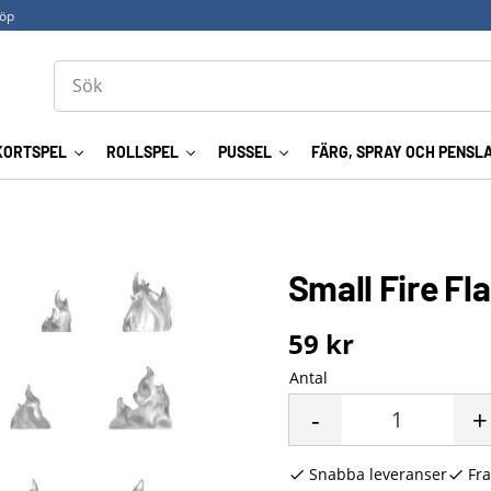
köp
KORTSPEL
ROLLSPEL
PUSSEL
FÄRG, SPRAY OCH PENSL
Small Fire Fl
59
kr
Antal
-
+
Snabba leveranser
Fra