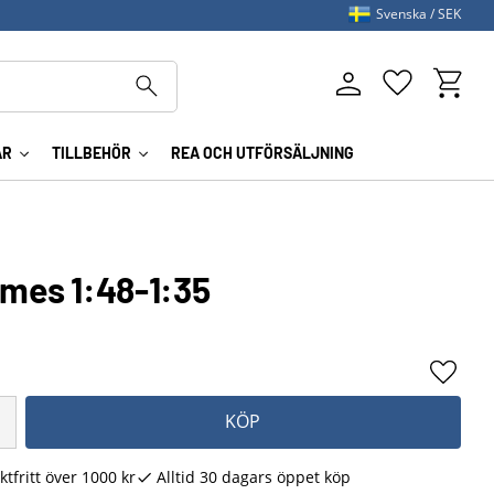
Svenska
SEK
Kundva
Favoriter
AR
TILLBEHÖR
REA OCH UTFÖRSÄLJNING
ames 1:48-1:35
Lägg ti
KÖP
ktfritt över 1000 kr
Alltid 30 dagars öppet köp