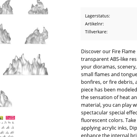
Lagerstatus
Artikelnr
Tillverkare
Discover our Fire Flame 
transparent ABS-like re
your dioramas, scenery,
small flames and tongues
bonfires, or fire debris,
piece has been modeled 
the sensation of heat an
material, you can play w
spectacular special effec
fluorescent colors. Take
applying acrylic inks, Di
enhance the internal bri