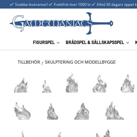
Snabba leveranser!
Fraktfritt över 1000 kr
Alltid 30 dagars öppet 
FIGURSPEL
BRÄDSPEL & SÄLLSKAPSSPEL
TILLBEHÖR
SKULPTERING OCH MODELLBYGGE