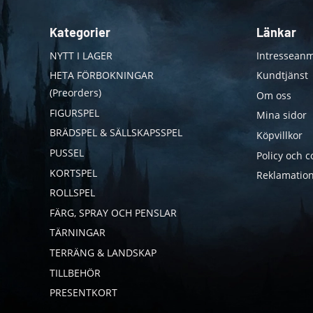
Kategorier
Länkar
NYTT I LAGER
Intresseanm
HETA FÖRBOKNINGAR
Kundtjänst
(Preorders)
Om oss
FIGURSPEL
Mina sidor
BRÄDSPEL & SÄLLSKAPSSPEL
Köpvillkor
PUSSEL
Policy och c
KORTSPEL
Reklamation
ROLLSPEL
FÄRG, SPRAY OCH PENSLAR
TÄRNINGAR
TERRÄNG & LANDSKAP
TILLBEHÖR
PRESENTKORT