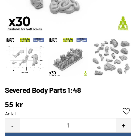
Severed Body Parts 1:48
55
kr
Antal
Lägg 
-
+